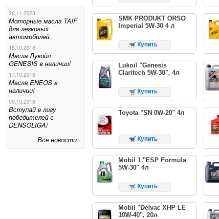
26.11.2023
SMK PRODUKT ORSO
Моторные масла TAIF
Imperial 5W-30 4 л
для легковых
автомобилей
Купить
18.10.2018
Масла Лукойл
GENESIS в наличии!
Lukoil "Genesis
Claritech 5W-30", 4л
17.10.2018
Масла ENEOS в
наличии!
Купить
09.10.2018
Вступай в лигу
Toyota "SN 0W-20" 4л
победителей с
DENSOLIGA!
Все новости
Купить
Mobil 1 "ESP Formula
5W-30" 4л
Купить
Mobil "Delvac XHP LE
10W-40", 20л