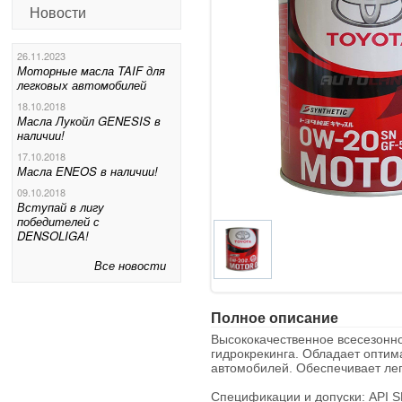
Новости
26.11.2023
Моторные масла TAIF для
легковых автомобилей
18.10.2018
Масла Лукойл GENESIS в
наличии!
17.10.2018
Масла ENEOS в наличии!
09.10.2018
Вступай в лигу
победителей с
DENSOLIGA!
Все новости
Полное описание
Высококачественное всесезонн
гидрокрекинга. Обладает опти
автомобилей. Обеспечивает лег
Спецификации и допуски: API S