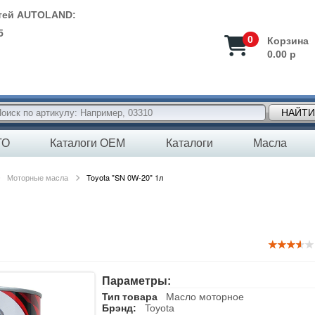
стей AUTOLAND:
5
0
Корзина
0.00 р
НАЙТИ
ТО
Каталоги OEM
Каталоги
Масла
Моторные масла
Toyota "SN 0W-20" 1л
Параметры:
Тип товара
Масло моторное
Брэнд:
Toyota