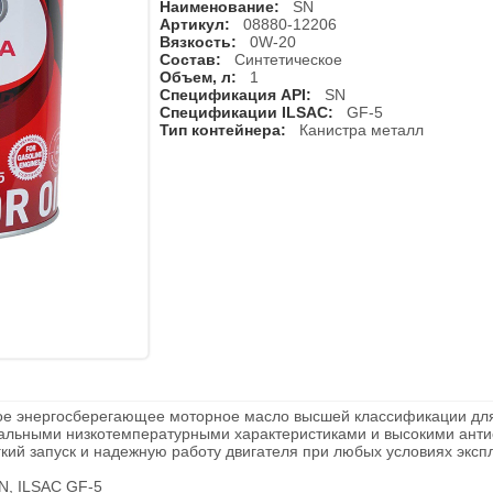
Наименование:
SN
Артикул:
08880-12206
Вязкость:
0W-20
Состав:
Синтетическое
Объем, л:
1
Спецификация API:
SN
Спецификации ILSAC:
GF-5
Тип контейнера:
Канистра металл
ое энергосберегающее моторное масло высшей классификации для 
мальными низкотемпературными характеристиками и высокими анти
кий запуск и надежную работу двигателя при любых условиях эксп
N, ILSAC GF-5