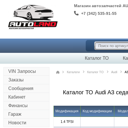
Магазин автозапчастей A
+7 (342) 535-91-55
Каталог ТО
Ка
VIN Запросы
Каталоги
Каталог ТО
Audi
A3
Заказы
Сообщения
Каталог ТО Audi A3 седан
Кабинет
Финансы
Модификация
Код модификации
Модел
Гараж
1.4 TFSI
Новости