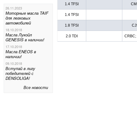
1.4 TFSI
CM
26.11.2023
Моторные масла TAIF
1.4 TFSI
для легковых
автомобилей
1.8 TFSI
CJ
18.10.2018
Масла Лукойл
2.0 TDI
CRBC;
GENESIS в наличии!
17.10.2018
Масла ENEOS в
наличии!
09.10.2018
Вступай в лигу
победителей с
DENSOLIGA!
Все новости