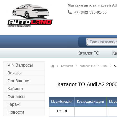
Магазин автозапчастей A
+7 (342) 535-91-55
Каталог ТО
Ка
VIN Запросы
Каталоги
Каталог ТО
Audi
A2
Заказы
Сообщения
Каталог ТО Audi A2 2000
Кабинет
Финансы
Модификация
Код модификации
Моде
Гараж
1.2 TDI
Новости