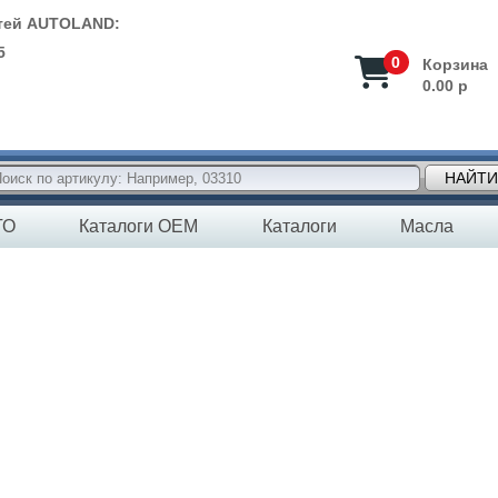
стей AUTOLAND:
5
0
Корзина
0.00 р
НАЙТИ
ТО
Каталоги OEM
Каталоги
Масла